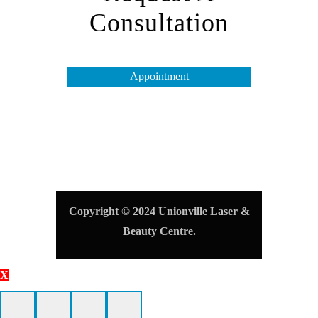
Consultation
Appointment
Opening Hours
Tuesday to Friday – 10 am to 7 pm
Saturday & Monday – 10 am to 4 pm
Sunday – Closed
Copyright © 2024 Unionville Laser &
Beauty Centre.
X